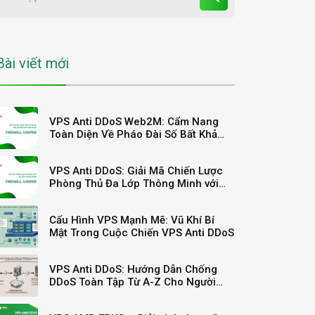
Bài viết mới
VPS Anti DDoS Web2M: Cẩm Nang
Toàn Diện Về Pháo Đài Số Bất Khả
Xâm Phạm
VPS Anti DDoS: Giải Mã Chiến Lược
Phòng Thủ Đa Lớp Thông Minh với
Juniper và “Pháo Đài” Arbor
Cấu Hình VPS Mạnh Mẽ: Vũ Khí Bí
Mật Trong Cuộc Chiến VPS Anti DDoS
VPS Anti DDoS: Hướng Dẫn Chống
DDoS Toàn Tập Từ A-Z Cho Người
Mới Bắt Đầu