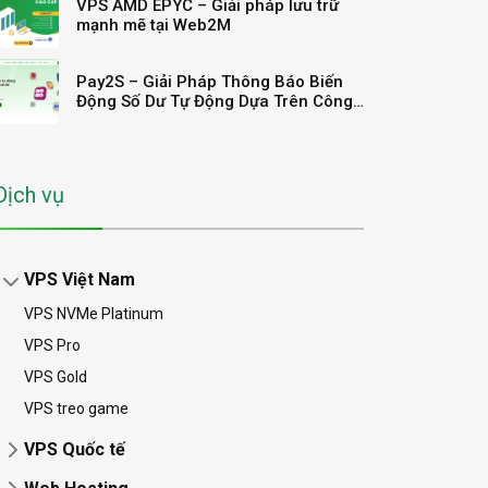
VPS AMD EPYC – Giải pháp lưu trữ
mạnh mẽ tại Web2M
Pay2S – Giải Pháp Thông Báo Biến
Động Số Dư Tự Động Dựa Trên Công
Nghệ OpenBanking
Dịch vụ
VPS Việt Nam
VPS NVMe Platinum
VPS Pro
VPS Gold
VPS treo game
VPS Quốc tế