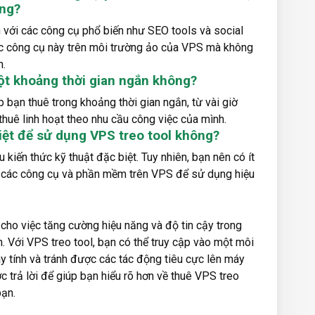
ông?
ch với các công cụ phổ biến như SEO tools và social
ác công cụ này trên môi trường ảo của VPS mà không
n.
một khoảng thời gian ngắn không?
 bạn thuê trong khoảng thời gian ngắn, từ vài giờ
 thuê linh hoạt theo nhu cầu công việc của mình.
biệt để sử dụng VPS treo tool không?
 kiến thức kỹ thuật đặc biệt. Tuy nhiên, bạn nên có ít
nh các công cụ và phần mềm trên VPS để sử dụng hiệu
 cho việc tăng cường hiệu năng và độ tin cậy trong
. Với VPS treo tool, bạn có thể truy cập vào một môi
áy tính và tránh được các tác động tiêu cực lên máy
c trả lời để giúp bạn hiểu rõ hơn về thuê VPS treo
bạn.