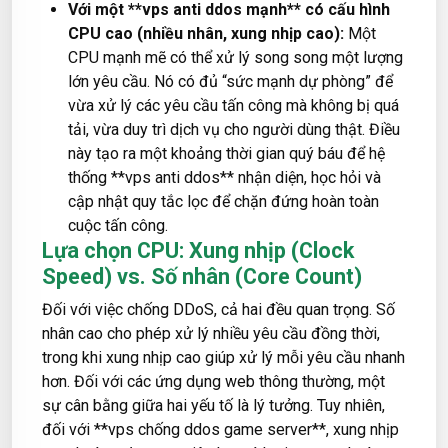
Với một **vps anti ddos mạnh** có cấu hình
CPU cao (nhiều nhân, xung nhịp cao):
Một
CPU mạnh mẽ có thể xử lý song song một lượng
lớn yêu cầu. Nó có đủ “sức mạnh dự phòng” để
vừa xử lý các yêu cầu tấn công mà không bị quá
tải, vừa duy trì dịch vụ cho người dùng thật. Điều
này tạo ra một khoảng thời gian quý báu để hệ
thống **vps anti ddos** nhận diện, học hỏi và
cập nhật quy tắc lọc để chặn đứng hoàn toàn
cuộc tấn công.
Lựa chọn CPU: Xung nhịp (Clock
Speed) vs. Số nhân (Core Count)
Đối với việc chống DDoS, cả hai đều quan trọng. Số
nhân cao cho phép xử lý nhiều yêu cầu đồng thời,
trong khi xung nhịp cao giúp xử lý mỗi yêu cầu nhanh
hơn. Đối với các ứng dụng web thông thường, một
sự cân bằng giữa hai yếu tố là lý tưởng. Tuy nhiên,
đối với **vps chống ddos game server**, xung nhịp