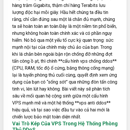
hàng trăm Gigabits, thậm chí hàng Terabits lưu
lượng độc hại mỗi giây. Hầu hết chúng ta đều tin
rằng, chỉ cần đứng sau một lá chắn đủ mạnh, chúng
ta sẽ hoàn toàn an toàn.Đây là một niềm tin phổ biến,
nhưng không hoàn toàn chính xác và có phần nguy
hiểm. Nó bỏ qua một yếu tố cực kỳ quan trọng: sức
mạnh nội tại của chính máy chủ ảo của bạn. Trong
khi lá chắn bên ngoài bận rộn chống đỡ những đợt
tấn công ồ ạt, thì chính **cấu hình vps chống ddos**
(CPU, RAM, tốc độ ổ cứng, băng thông cổng mạng)
lại là tuyến phòng thủ cuối cùng, quyết định xem ứng
dụng của bạn có “sống sót” qua những đòn tấn công
tinh vi, lén lút hay không. Bài viết này sẽ phân tích
sâu về mối quan hệ cộng sinh giữa một cấu hình
VPS mạnh mẽ và một hệ thống **vps anti ddos**
hiệu quả, và tại sao việc đầu tư vào cả hai mới là
chiến lược bảo mật toàn diện nhất.
Vai Trò Kép Của VPS Trong Hệ Thống Phòng
Thủ DDoS