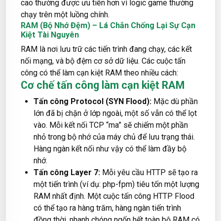
cao thường được ưu tiên hơn vì logic game thường
chạy trên một luồng chính.
RAM (Bộ Nhớ Đệm) – Lá Chắn Chống Lại Sự Cạn
Kiệt Tài Nguyên
RAM là nơi lưu trữ các tiến trình đang chạy, các kết
nối mạng, và bộ đệm cơ sở dữ liệu. Các cuộc tấn
công có thể làm cạn kiệt RAM theo nhiều cách:
Cơ chế tấn công làm cạn kiệt RAM
Tấn công Protocol (SYN Flood):
Mặc dù phần
lớn đã bị chặn ở lớp ngoài, một số vẫn có thể lọt
vào. Mỗi kết nối TCP “ma” sẽ chiếm một phần
nhỏ trong bộ nhớ của máy chủ để lưu trạng thái.
Hàng ngàn kết nối như vậy có thể làm đầy bộ
nhớ.
Tấn công Layer 7:
Mỗi yêu cầu HTTP sẽ tạo ra
một tiến trình (ví dụ: php-fpm) tiêu tốn một lượng
RAM nhất định. Một cuộc tấn công HTTP Flood
có thể tạo ra hàng trăm, hàng ngàn tiến trình
đồng thời, nhanh chóng ngốn hết toàn bộ RAM có