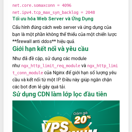
net.core.somaxconn = 4096
net.ipv4.tcp_max_syn_backlog = 2048
Tối ưu hóa Web Server và Ứng Dụng
Cấu hình đúng cách web server và ứng dụng của
bạn là một phần không thể thiếu của một chiến lược
**firewall anti ddos** hiệu quả.
Giới hạn kết nối và yêu cầu
Như đã đề cập, sử dụng các module
như
và
ngx_http_limit_req_module
ngx_http_limi
của Nginx để giới hạn số lượng yêu
t_conn_module
cầu và kết nối từ một IP. Điều này giúp ngăn chặn
các bot đơn lẻ gây quá tải.
Sử dụng CDN làm lớp lọc đầu tiên