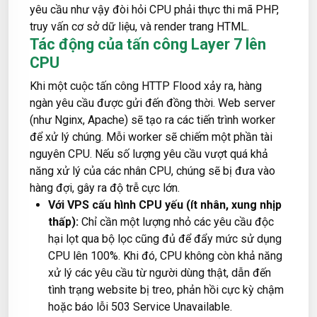
yêu cầu như vậy đòi hỏi CPU phải thực thi mã PHP,
truy vấn cơ sở dữ liệu, và render trang HTML.
Tác động của tấn công Layer 7 lên
CPU
Khi một cuộc tấn công HTTP Flood xảy ra, hàng
ngàn yêu cầu được gửi đến đồng thời. Web server
(như Nginx, Apache) sẽ tạo ra các tiến trình worker
để xử lý chúng. Mỗi worker sẽ chiếm một phần tài
nguyên CPU. Nếu số lượng yêu cầu vượt quá khả
năng xử lý của các nhân CPU, chúng sẽ bị đưa vào
hàng đợi, gây ra độ trễ cực lớn.
Với VPS cấu hình CPU yếu (ít nhân, xung nhịp
thấp):
Chỉ cần một lượng nhỏ các yêu cầu độc
hại lọt qua bộ lọc cũng đủ để đẩy mức sử dụng
CPU lên 100%. Khi đó, CPU không còn khả năng
xử lý các yêu cầu từ người dùng thật, dẫn đến
tình trạng website bị treo, phản hồi cực kỳ chậm
hoặc báo lỗi 503 Service Unavailable.