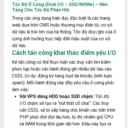
Tốc Độ Ổ Cứng (Disk I/O – SSD/NVMe) – Nền
Tảng Cho Tốc Độ Phản Hồi
Trong các ứng dụng hiện đại, đặc biệt là các trang
web dựa trên CMS hoặc thương mại điện tử, cơ sở
dữ liệu là trái tim của hệ thống. Tốc độ đọc/ghi của ổ
cứng ảnh hưởng trực tiếp đến hiệu suất của cơ sở
dữ liệu.
Cách tấn công khai thác điểm yếu I/O
Kẻ tấn công có thể thực hiện các truy vấn tìm kiếm
phức tạp hoặc các hành động ghi nhiều dữ liệu vào
CSDL (ví dụ: đăng ký hàng loạt tài khoản, bình luận
spam). Mỗi hành động này đều yêu cầu ổ cứng phải
làm việc.
Với VPS dùng HDD hoặc SSD chậm:
Tốc độ
I/O chậm sẽ tạo ra “nút thắt cổ chai”. Các truy
vấn CSDL sẽ bị xếp hàng chờ, khiến các tiến trình
PHP phải chờ đợi lâu hơn, từ đó chiếm giữ CPU
và RAM trong thời gian dài hơn. Điều này tạo ra