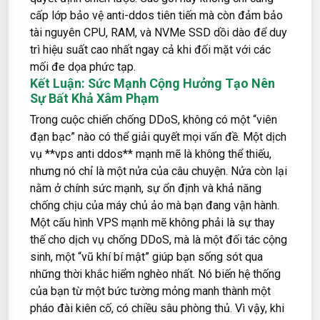
cấp lớp bảo vệ anti-ddos tiên tiến mà còn đảm bảo
tài nguyên CPU, RAM, và NVMe SSD dồi dào để duy
trì hiệu suất cao nhất ngay cả khi đối mặt với các
mối đe dọa phức tạp.
Kết Luận: Sức Mạnh Cộng Hưởng Tạo Nên
Sự Bất Khả Xâm Phạm
Trong cuộc chiến chống DDoS, không có một “viên
đạn bạc” nào có thể giải quyết mọi vấn đề. Một dịch
vụ **vps anti ddos** mạnh mẽ là không thể thiếu,
nhưng nó chỉ là một nửa của câu chuyện. Nửa còn lại
nằm ở chính sức mạnh, sự ổn định và khả năng
chống chịu của máy chủ ảo mà bạn đang vận hành.
Một cấu hình VPS mạnh mẽ không phải là sự thay
thế cho dịch vụ chống DDoS, mà là một đối tác cộng
sinh, một “vũ khí bí mật” giúp bạn sống sót qua
những thời khắc hiểm nghèo nhất. Nó biến hệ thống
của bạn từ một bức tường mỏng manh thành một
pháo đài kiên cố, có chiều sâu phòng thủ. Vì vậy, khi