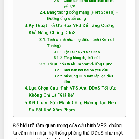
Cách tấn công khai thác điểm
yếu I/O
Băng thông cổng mạng (Port Speed) –
Đường ống cuối cùng
Kỹ Thuật Tối Ưu Hóa VPS Để Tăng Cường
Khả Năng Chống DDoS
Tinh chỉnh nhân hệ điều hành (Kernel
Tuning)
Bật TCP SYN Cookies
Tăng hàng đợi kết nối
Tối ưu hóa Web Server và Ứng Dụng
Giới hạn kết nối và yêu cầu
Sử dụng CDN làm lớp lọc đầu
tiên
Lựa Chọn Cấu Hình VPS Anti DDoS Tối Ưu:
Không Chỉ Là “Giá Rẻ”
Kết Luận: Sức Mạnh Cộng Hưởng Tạo Nên
Sự Bất Khả Xâm Phạm
Để hiểu rõ tầm quan trọng của cấu hình VPS, chúng
ta cần nhìn nhận hệ thống phòng thủ DDoS như một