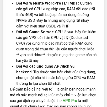
Đối với Website WordPress/TMĐT:
Ưu tiên
các gói có CPU xung nhịp cao, RAM dồi dào (tối
thiểu 4GB) và bắt buộc phải sử dụng ổ cứng
NVMe SSD. Đây là những ứng dụng rất nhạy
cảm với hiệu suất CSDL và PHP.
Đối với Game Server:
CPU là vua. Hãy tìm kiếm
các gói VPS có nhân CPU vật lý (Dedicated
CPU) với xung nhịp cao nhất có thể. RAM cũng
quan trọng để chứa dữ liệu của người chơi. Một
**vps anti ddos** chuyên dụng cho game cần cả
hai yếu tố này.
Đối với các ứng dụng API/dịch vụ
backend:
Tùy thuộc vào bản chất của ứng dụng,
nhưng một cấu hình cân bằng giữa CPU và RAM
thường là lựa chọn tốt nhất.
Để đảm bảo cả hai yếu tố – lá chắn bên ngoài mạnh
mẽ và sức mạnh nội tại của máy chủ – việc lựa chọn
các gói dịch vụ chuyên biệt như
VPS Pro
là một
quyết định chiến lược. Các gói này không chỉ cung