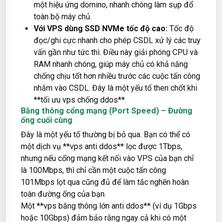
một hiệu ứng domino, nhanh chóng làm sụp đổ
toàn bộ máy chủ.
Với VPS dùng SSD NVMe tốc độ cao:
Tốc độ
đọc/ghi cực nhanh cho phép CSDL xử lý các truy
vấn gần như tức thì. Điều này giải phóng CPU và
RAM nhanh chóng, giúp máy chủ có khả năng
chống chịu tốt hơn nhiều trước các cuộc tấn công
nhắm vào CSDL. Đây là một yếu tố then chốt khi
**tối ưu vps chống ddos**.
Băng thông cổng mạng (Port Speed) – Đường
ống cuối cùng
Đây là một yếu tố thường bị bỏ qua. Bạn có thể có
một dịch vụ **vps anti ddos** lọc được 1Tbps,
nhưng nếu cổng mạng kết nối vào VPS của bạn chỉ
là 100Mbps, thì chỉ cần một cuộc tấn công
101Mbps lọt qua cũng đủ để làm tắc nghẽn hoàn
toàn đường ống của bạn.
Một **vps băng thông lớn anti ddos** (ví dụ 1Gbps
hoặc 10Gbps) đảm bảo rằng ngay cả khi có một