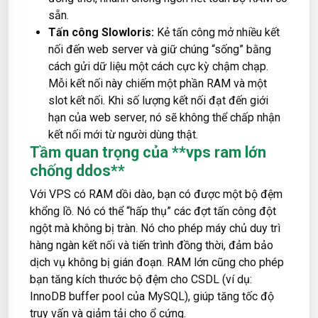
sẵn.
Tấn công Slowloris:
Kẻ tấn công mở nhiều kết
nối đến web server và giữ chúng “sống” bằng
cách gửi dữ liệu một cách cực kỳ chậm chạp.
Mỗi kết nối này chiếm một phần RAM và một
slot kết nối. Khi số lượng kết nối đạt đến giới
hạn của web server, nó sẽ không thể chấp nhận
kết nối mới từ người dùng thật.
Tầm quan trọng của **vps ram lớn
chống ddos**
Với VPS có RAM dồi dào, bạn có được một bộ đệm
khổng lồ. Nó có thể “hấp thụ” các đợt tấn công đột
ngột mà không bị tràn. Nó cho phép máy chủ duy trì
hàng ngàn kết nối và tiến trình đồng thời, đảm bảo
dịch vụ không bị gián đoạn. RAM lớn cũng cho phép
bạn tăng kích thước bộ đệm cho CSDL (ví dụ:
InnoDB buffer pool của MySQL), giúp tăng tốc độ
truy vấn và giảm tải cho ổ cứng.