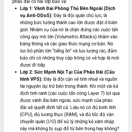
pháo đài có hai lớp bảo vệ:
Lớp 1: Vành Đai Phòng Thủ Bên Ngoài (Dịch
vụ Anti-DDoS):
Đây là đội quân chủ lực, là
những bức tường thành cao lớn được đặt ở biên
giới. Nhiệm vụ của nó là chặn đứng các cuộc tấn
công quy mô lớn (Volumetric Attacks) nhắm vào
băng thông và các giao thức mạng cơ bản. Nó
lọc bỏ phần lớn “tiếng ồn” và lưu lượng rác, đảm
bảo chỉ có những truy cập trông có vẻ hợp lệ mới
được đi tiếp.
Lớp 2: Sức Mạnh Nội Tại Của Pháo Đài (Cấu
hình VPS):
Đây là đội cận vệ tinh nhuệ và nguồn
tài nguyên dự trữ bên trong thành. Khi một vài kẻ
địch tinh ranh (các cuộc tấn công Layer 7) lọt qua
được vành đai bên ngoài, sức mạnh của pháo
đài sẽ quyết định tất cả. Liệu nó có đủ binh lính
(CPU), đủ lương thực (RAM), và đủ tốc độ vận
chuyển quân (I/O) để xử lý những kẻ xâm nhập
này mà không bị sụp đổ từ bên trong hay không?