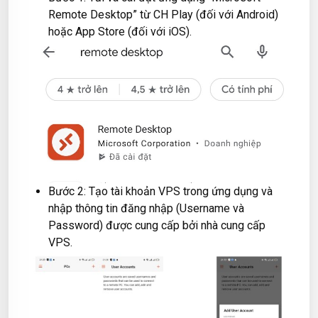
Remote Desktop” từ CH Play (đối với Android)
hoặc App Store (đối với iOS).
Bước 2: Tạo tài khoản VPS trong ứng dụng và
nhập thông tin đăng nhập (Username và
Password) được cung cấp bởi nhà cung cấp
VPS.