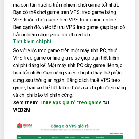
mà còn tận hưởng trải nghiệm chơi game tốt nhất.
Bạn có thể chơi game trên VPS, treo game bằng
VPS hoặc chơi game trên VPS treo game online.
Bên cạnh đó, việc tối ưu VPS treo game giúp bạn có
trải nghiệm chơi game mượt mà hơn.
Tiết kiệm chi phí
So với việc treo game trên một máy tính PC, thuê
VPS treo game online giá rẻ sẽ giúp bạn tiết kiệm
chi phí đáng kể. Một máy tính PC cày game liên tục
tiêu tốn nhiều điện năng và có chi phí thay thế phần
cứng sau thời gian ngắn. Bằng cách thuê VPS treo
game, bạn có thể tiết kiệm được cả chi phí điện năng
và chi phí bảo trì phần cứng.
Xem thêm:
Thuê vps giá rẻ treo game
tại
WEB2M