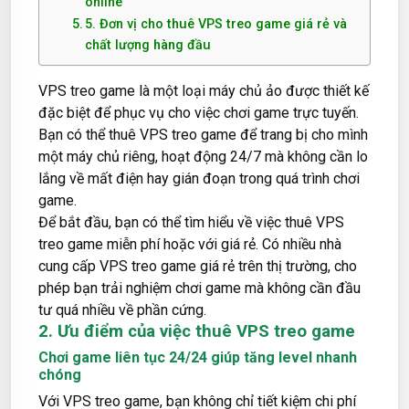
online
5. Đơn vị cho thuê VPS treo game giá rẻ và
chất lượng hàng đầu
VPS treo game là một loại máy chủ ảo được thiết kế
đặc biệt để phục vụ cho việc chơi game trực tuyến.
Bạn có thể thuê VPS treo game để trang bị cho mình
một máy chủ riêng, hoạt động 24/7 mà không cần lo
lắng về mất điện hay gián đoạn trong quá trình chơi
game.
Để bắt đầu, bạn có thể tìm hiểu về việc thuê VPS
treo game miễn phí hoặc với giá rẻ. Có nhiều nhà
cung cấp VPS treo game giá rẻ trên thị trường, cho
phép bạn trải nghiệm chơi game mà không cần đầu
tư quá nhiều về phần cứng.
2. Ưu điểm của việc thuê VPS treo game
Chơi game liên tục 24/24 giúp tăng level nhanh
chóng
Với VPS treo game, bạn không chỉ tiết kiệm chi phí