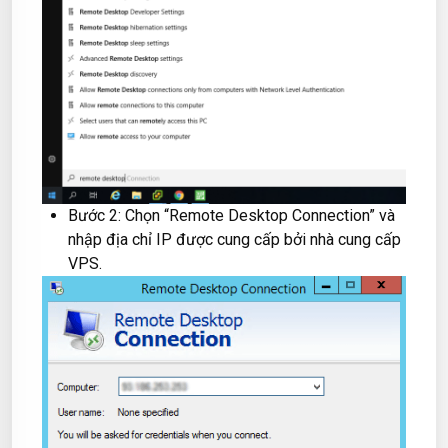
Bước 2: Chọn “Remote Desktop Connection” và
nhập địa chỉ IP được cung cấp bởi nhà cung cấp
VPS.