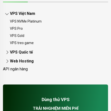
VPS Việt Nam
VPS NVMe Platinum
VPS Pro
VPS Gold
VPS treo game
VPS Quốc tế
Web Hosting
API ngân hàng
Dùng thử VPS
TRẢI NHGHIỆM MIỄN PHÍ