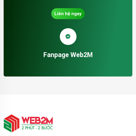
Liên hệ ngay
Fanpage Web2M