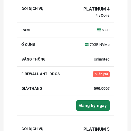
PLATINUM 4
4 vCore
6 GB
70GB NVMe
Unlimited
Miễn phí
590.000đ
Đăng ký ngay
PLATINUM 5