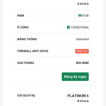
6 vCore
8 GB
120GB NVMe
Unlimited
Miễn phí
820.000đ
Đăng ký ngay
PLATINUM 6
8 vCore