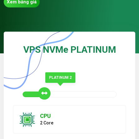
Xem bảng giá
VPS NVMe PLATINUM
PLATINUM 2
CPU
2 Core