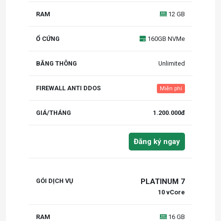
12 GB
160GB NVMe
Unlimited
Miễn phí
1.200.000đ
Đăng ký ngay
PLATINUM 7
10 vCore
16 GB