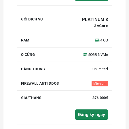
PLATINUM 3
3 vCore
4 GB
50GB NVMe
Unlimited
Miễn phí
376.000đ
Đăng ký ngay