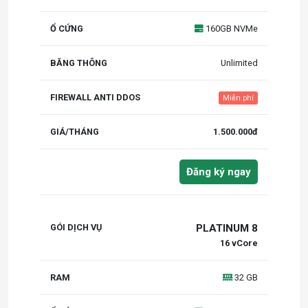
160GB NVMe
Unlimited
Miễn phí
1.500.000đ
Đăng ký ngay
PLATINUM 8
16 vCore
32 GB