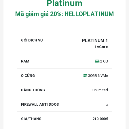
Platinum
Mã giảm giá 20%: HELLOPLATINUM
Ổ
BĂNG
ANTI
PLATINUM 1
CPU
RAM
G
CỨNG
THÔNG
DDOS
1 vCore
2 GB
30GB NVMe
Unlimited
x
210.000đ