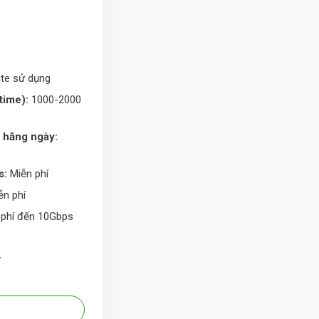
te sử dụng
time):
1000-2000
p hằng ngày:
s:
Miễn phí
n phí
phí đến 10Gbps
y