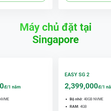
Máy chủ đặt tại
Singapore
EASY SG 2
00
2,399,000
đ/1 năm
đ/1 n
 NVME
Bộ nhớ:
40GB NVME
RAM:
4GB