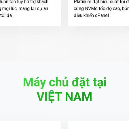
luôn tận tuỵ hỗ trợ khách
Platinum đạt hiệu suất tối đ
 mọi lúc, mang lại sự an
cứng NVMe tốc độ cao, bả
tối đa.
điều khiển cPanel
Máy chủ đặt tại
VIỆT NAM