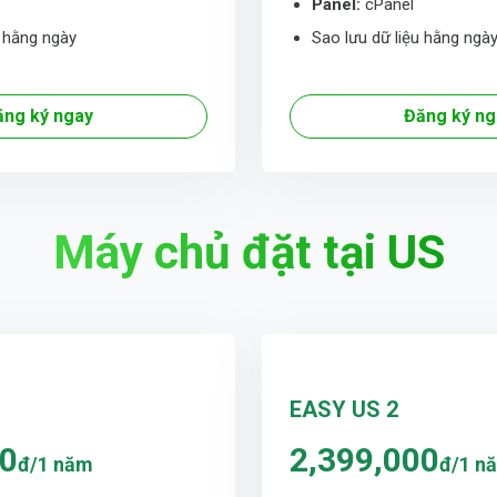
Panel:
cPanel
u hằng ngày
Sao lưu dữ liệu hằng ngà
ăng ký ngay
Đăng ký ng
Máy chủ đặt tại US
EASY US 2
00
2,399,000
đ/1 năm
đ/1 n