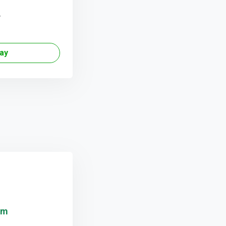
y
ay
ăm