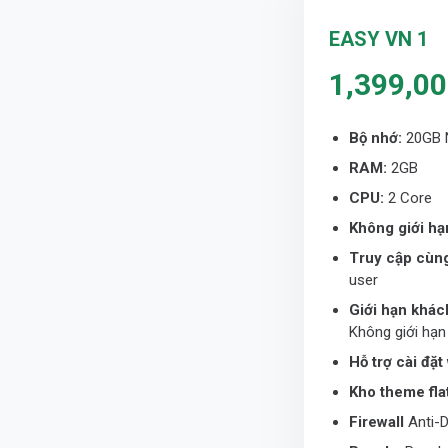
EASY VN 1
1,399,0
Bộ nhớ:
20GB
RAM:
2GB
CPU:
2 Core
Không giới hạ
Truy cập cùng
user
Giới hạn khác
Không giới hạn
Hỗ trợ cài đặ
Kho theme fl
Firewall
Anti-