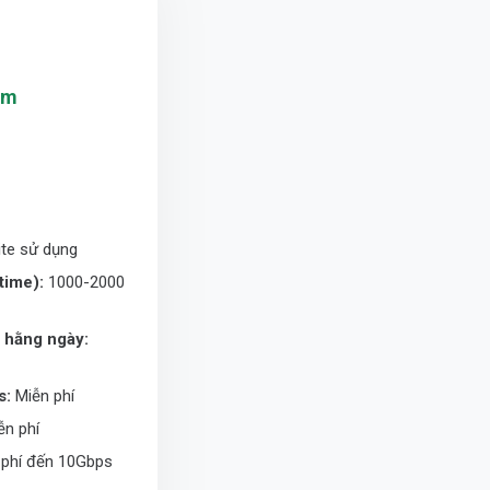
ăm
te sử dụng
time):
1000-2000
p hằng ngày:
s:
Miễn phí
n phí
phí đến 10Gbps