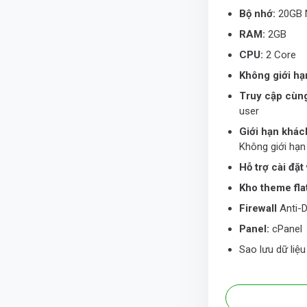
Bộ nhớ:
20GB
RAM:
2GB
CPU:
2 Core
Không giới hạ
Truy cập cùng
user
Giới hạn khác
Không giới hạn
Hỗ trợ cài đặ
Kho theme fl
Firewall
Anti-
Panel:
cPanel
Sao lưu dữ liệ