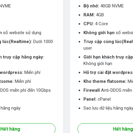
 NVME
Bộ nhớ:
40GB NVME
RAM:
4GB
CPU:
4 Core
n
số website sử dụng
Không giới hạn
số websi
 lúc(Realtime):
Dưới 1000
Truy cập cùng lúc(Real
user
h truy cập hằng ngày:
Giới hạn khách truy cậ
Không giới hạn
t wordpress:
Miễn phí
Hỗ trợ cài đặt wordpres
atsome:
Miễn phí
Kho theme flatsome:
Miễ
DDOS miễn phí đến 10Gbps
Firewall
Anti-DDOS miễn 
Panel:
cPanel
u hằng ngày
Sao lưu dữ liệu hằng ngà
Hết hàng
Hết hàng