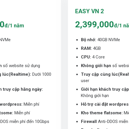
EASY VN 2
00
2,399,000
đ/1 năm
đ/1 n
 NVMe
Bộ nhớ:
40GB NVMe
RAM:
4GB
CPU:
4 Core
n
số website sử dụng
Không giới hạn
số websi
 lúc(Realtime):
Dưới 1000
Truy cập cùng lúc(Real
user
h truy cập hằng ngày:
Giới hạn khách truy cậ
Không giới hạn
t wordpress:
Miễn phí
Hỗ trợ cài đặt wordpres
atsome:
Miễn phí
Kho theme flatsome:
Miễ
DDOS miễn phí đến 10Gbps
Firewall
Anti-DDOS miễn 