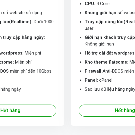
CPU:
4 Core
n
số website sử dụng
Không giới hạn
số websi
 lúc(Realtime):
Dưới 1000
Truy cập cùng lúc(Real
user
h truy cập hằng ngày:
Giới hạn khách truy cậ
Không giới hạn
t wordpress:
Miễn phí
Hỗ trợ cài đặt wordpres
atsome:
Miễn phí
Kho theme flatsome:
Miễ
DDOS miễn phí đến 10Gbps
Firewall
Anti-DDOS miễn 
Panel:
cPanel
u hằng ngày
Sao lưu dữ liệu hằng ngà
Hết hàng
Hết hàng