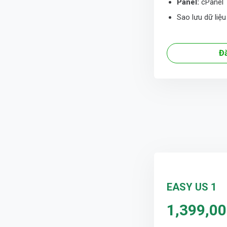
Panel:
cPanel
Sao lưu dữ liệ
Đ
EASY US 1
1,399,0