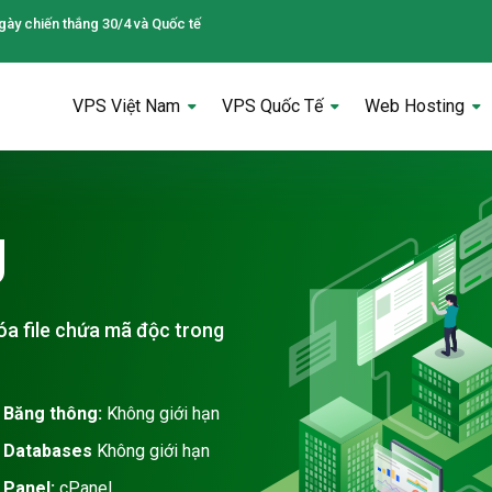
gày chiến thắng 30/4 và Quốc tế
VPS Việt Nam
VPS Quốc Tế
Web Hosting
g
xóa file chứa mã độc trong
Băng thông:
Không giới hạn
Databases
Không giới hạn
Panel:
cPanel