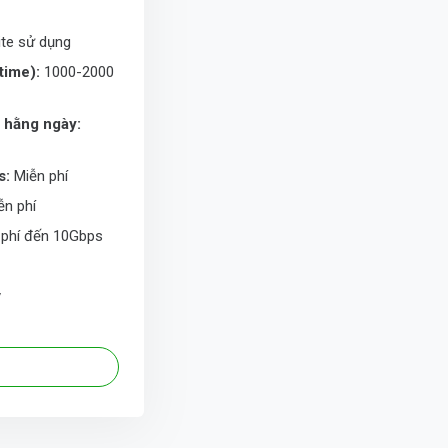
te sử dụng
time):
1000-2000
p hằng ngày:
s:
Miễn phí
n phí
phí đến 10Gbps
y